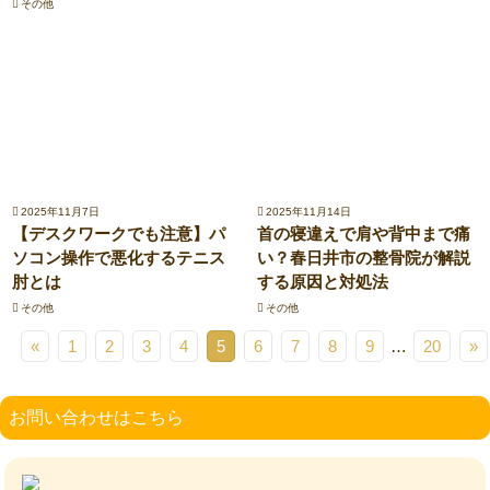
その他
2025年11月7日
2025年11月14日
【デスクワークでも注意】パ
首の寝違えで肩や背中まで痛
ソコン操作で悪化するテニス
い？春日井市の整骨院が解説
肘とは
する原因と対処法
その他
その他
«
1
2
3
4
5
6
7
8
9
…
20
»
お問い合わせはこちら