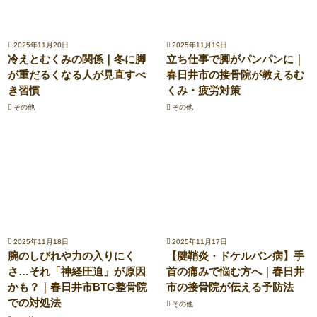
2025年11月20日
2025年11月19日
冷えとむくみの関係｜冬に脚
立ち仕事で脚がパンパンに｜
が重だるくなる人が見直すべ
春日井市の接骨院が教えるむ
き習慣
くみ・疲労対策
その他
その他
2025年11月18日
2025年11月17日
腕のしびれや力の入りにく
【腱鞘炎・ドケルバン病】手
さ…それ「神経圧迫」が原因
首の痛みで悩む方へ｜春日井
かも？｜春日井市BTG整骨院
市の接骨院が伝える予防法
での対処法
その他