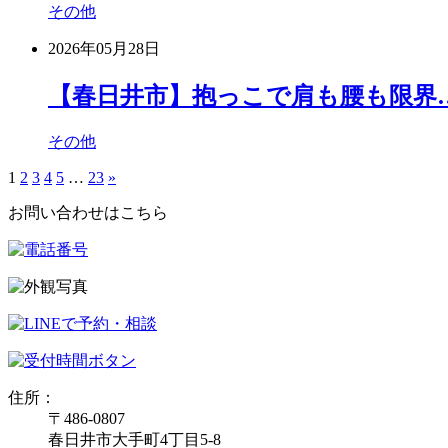
その他
2026年05月28日
【春日井市】抱っこで肩も腰も限界
その他
1
2
3
4
5
…
23
»
お問い合わせはこちら
住所：
〒486-0807
春日井市大手町4丁目5-8