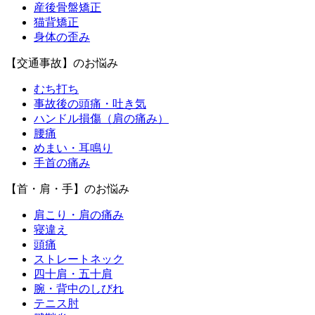
産後骨盤矯正
猫背矯正
身体の歪み
【交通事故】のお悩み
むち打ち
事故後の頭痛・吐き気
ハンドル損傷（肩の痛み）
腰痛
めまい・耳鳴り
手首の痛み
【首・肩・手】のお悩み
肩こり・肩の痛み
寝違え
頭痛
ストレートネック
四十肩・五十肩
腕・背中のしびれ
テニス肘