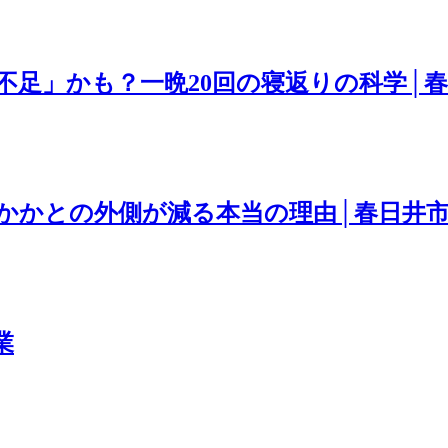
不足」かも？一晩20回の寝返りの科学│
かかとの外側が減る本当の理由│春日井
業