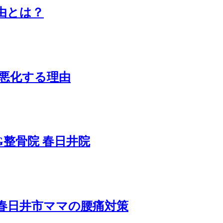
由とは？
悪化する理由
G整骨院 春日井院
春日井市ママの腰痛対策