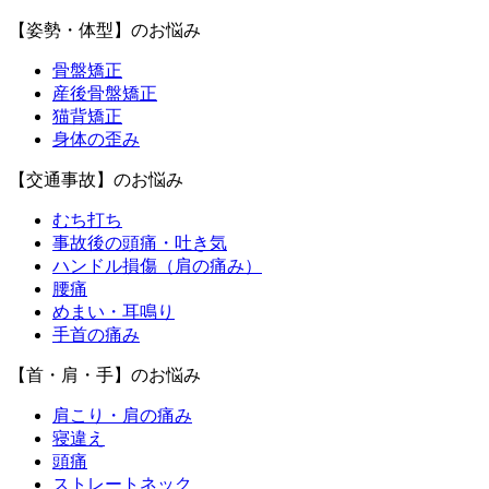
【姿勢・体型】のお悩み
骨盤矯正
産後骨盤矯正
猫背矯正
身体の歪み
【交通事故】のお悩み
むち打ち
事故後の頭痛・吐き気
ハンドル損傷（肩の痛み）
腰痛
めまい・耳鳴り
手首の痛み
【首・肩・手】のお悩み
肩こり・肩の痛み
寝違え
頭痛
ストレートネック