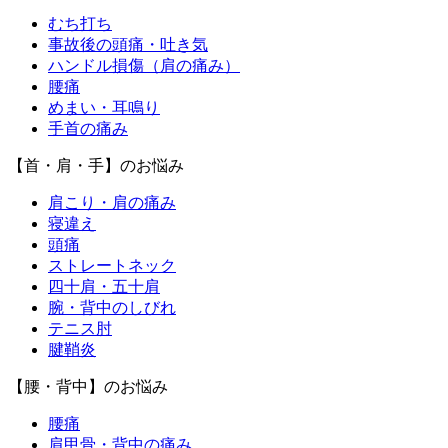
むち打ち
事故後の頭痛・吐き気
ハンドル損傷（肩の痛み）
腰痛
めまい・耳鳴り
手首の痛み
【首・肩・手】のお悩み
肩こり・肩の痛み
寝違え
頭痛
ストレートネック
四十肩・五十肩
腕・背中のしびれ
テニス肘
腱鞘炎
【腰・背中】のお悩み
腰痛
肩甲骨・背中の痛み