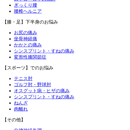
ぎっくり腰
腰椎ヘルニア
【膝・足】下半身のお悩み
お尻の痛み
坐骨神経痛
かかとの痛み
シンスプリント・すねの痛み
変形性膝関節症
【スポーツ】でのお悩み
テニス肘
ゴルフ肘・野球肘
オスグット病・ヒザの痛み
シンスプリント・すねの痛み
ねんざ
肉離れ
【その他】